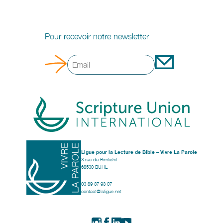
Pour recevoir notre newsletter
Ligue pour la Lecture de Bible – Vivre La Parole
3 rue du Rimlishif
68530 BUHL
03 89 37 93 07
contact@laligue.net
Instagram
Facebook
LinkedIn
YouTube