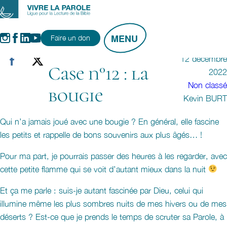
Aller
au
Instagram
Facebook
LinkedIn
YouTube
contenu
Faire un don
12 décembre
Case n°12 : la
2022
Non classé
bougie
Kevin BURT
Qui n’a jamais joué avec une bougie ? En général, elle fascine
les petits et rappelle de bons souvenirs aux plus âgés… !
Pour ma part, je pourrais passer des heures à les regarder, avec
cette petite flamme qui se voit d’autant mieux dans la nuit
Et ça me parle : suis-je autant fascinée par Dieu, celui qui
illumine même les plus sombres nuits de mes hivers ou de mes
déserts ? Est-ce que je prends le temps de scruter sa Parole, à