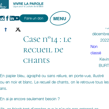
Aller
au
Instagram
Facebook
LinkedIn
YouTube
contenu
Faire un don
15
décembre
Case n°14 : le
2022
Non
recueil de
classé
chants
Kevin
BURT
En papier bleu, agraphé ou sans reliure, en porte-vue, illustré
ou en noir et blanc. Le recueil de chants, on le retrouve tous les
ans.
En ai-je encore seulement besoin ?
Ah, ça faisait tant d’années que je n’avais pas entonné ce