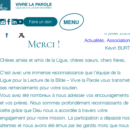
Aller
au
Instagram
Facebook
LinkedIn
YouTube
contenu
Faire un don
3 juillet 2023
Actualités
, 
Association
Merci !
Kevin BURT
Chères amies et amis de la Ligue, chères sœurs, chers frères,
C’est avec une immense reconnaissance que l’équipe de la
Ligue pour la Lecture de la Bible – Vivre la Parole vous transmet
ses remerciements pour votre soutien.
Vous avez été nombreux à nous adresser vos encouragements
et vos prières. Nous sommes profondément reconnaissants de
cette grâce que Dieu nous a accordée à travers votre
engagement pour notre mission. La participation a dépassé nos
attentes et nous avons été émus par les gentils mots que nous